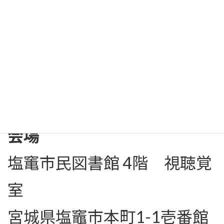
開催日時
11月26日（水）
午前の部：10時から12時
午後の部：14時から16時
会場
塩竃市民図書館 4階 視聴覚
室
宮城県塩竈市本町1-1壱番館