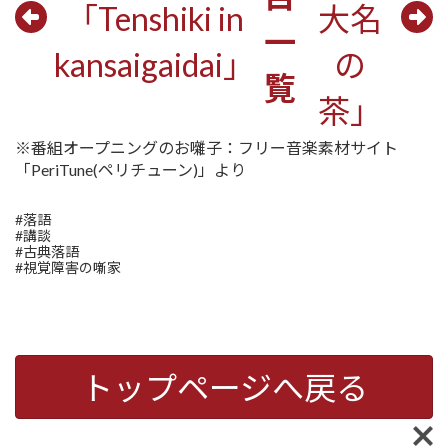
「Tenshiki in
大名
一
kansaigaidai」
の
覧
茶」
※番組オープニングのお囃子：フリー音楽素材サイト
「PeriTune(ペリチューン)」より
#落語
#講談
#古典落語
#視覚障害の噺家
トップページへ戻る