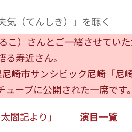
失気（てんしき）」を聴く
まるこ）さんとご一緒させてい
語る寿近さん。
庫県尼崎市サンシビック尼崎「尼
ーチューブに公開された一席です
・太閤記より」
演目一覧