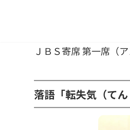
ＪＢＳ寄席 第一席（
落語「転失気（てん