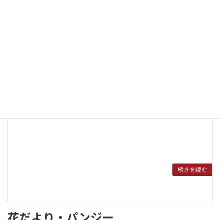
2010年4月3日
音訳ボランティアさんが朝刊の記事を選んでいます。間も
なく本番です！
JBSフォトアルバム
続きを読む
花だより・パンジー