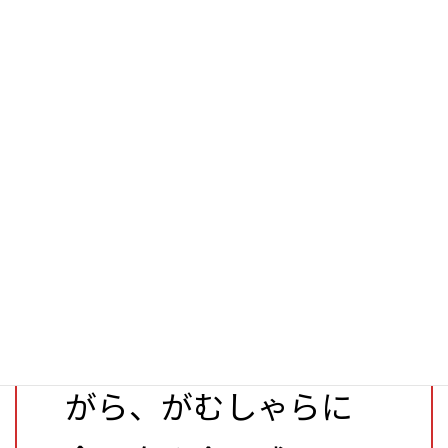
れてばかり。だが、患
者さんは待ったなし
で押し寄せる。初め
ての救急当直、初め
ての手術、初めての
看取り。自分の無力
さに打ちのめされな
がら、がむしゃらに