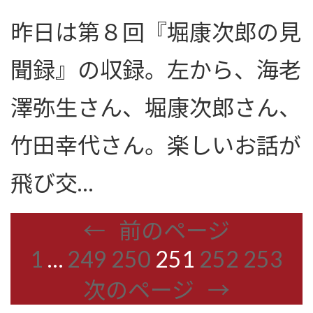
昨日は第８回『堀康次郎の見
聞録』の収録。左から、海老
澤弥生さん、堀康次郎さん、
竹田幸代さん。楽しいお話が
飛び交…
←
前のページ
1
…
249
250
251
252
253
次のページ
→