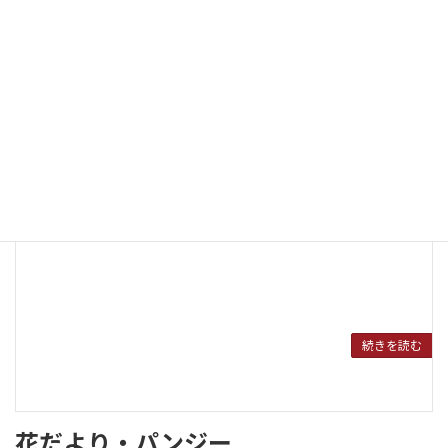
2010年4月3日
音訳ボランティアさんが朝刊の記事を選んでいます。間も
なく本番です！
JBSフォトアルバム
続きを読む
花だより・パンジー